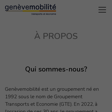
EXPERTISES
À PROPOS
Transports professionnel
Hiérarchisation du réseau
Accès aux commerces et aux loisirs
Gestion de l’espace public
Qui sommes-nous?
ACTIVITÉS
Actualités
Genèvemobilité est un groupement né en
1992 sous le nom de Groupement
Prise de positions
Transports et Economie (GTE). En 2022, à
Etudes et analyses
l’occasion de ses 30 ans, le groupement a