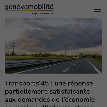
EXPERTISES
Transports professionnel
Hiérarchisation du réseau
Accès aux commerces et aux loisirs
Gestion de l’espace public
ACTIVITÉS
Transports’45 : une réponse
Actualités
partiellement satisfaisante
Prise de positions
aux demandes de l’économie
Etudes et analyses