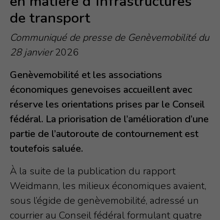
en matière d’infrastructures
de transport
À PROPOS
Qui sommes-nous?
Communiqué de presse de Genèvemobilité du
28 janvier
2026
Notre mission
Bureau
Genèvemobilité et les associations
économiques genevoises accueillent avec
Associations membres
réserve les orientations prises par le Conseil
Contact
fédéral. La priorisation de l’amélioration d’une
partie de l’autoroute de contournement est
toutefois saluée.
À la suite de la publication du rapport
Weidmann, les milieux économiques avaient,
sous l’égide de genèvemobilité, adressé un
courrier au Conseil fédéral formulant quatre