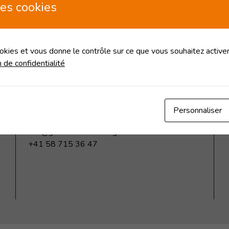
u transport professionnel
es cookies
nton. Face aux défis
la mobilité urbaine,...
ookies et vous donne le contrôle sur ce que vous souhaitez activer
n de confidentialité
Genèvemobilité
Rue de Saint-Jean 98
Personnaliser
1201 Genève
info@genevemobilite.org
+41 58 715 36 47