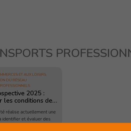
NSPORTS PROFESSION
ACTIVITÉS
À 
Actualités
Qu
MMERCES ET AUX LOISIRS
Prise de positions
No
ION DU RÉSEAU
PROFESSIONNELS
Etudes et analyses
Bu
spective 2025 :
 les conditions de
As
pour le transport
té réalise actuellement une
Co
onnel à Genève
 identifier et évaluer des
rètes pour améliorer