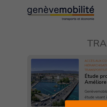
TRA
EXPERTISES
Transports professionnel
ACCÈS AUX CO
Hiérarchisation du réseau
HIÉRARCHISAT
TRANSPORTS 
Accès aux commerces et aux loisirs
Étude pro
Améliorer
Gestion de l’espace public
mobilité 
Genèvemobili
professi
étude visant à
mesures conc