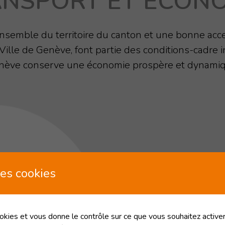
NSPORT ET ÉCON
l’ensemble du territoire du canton et une bonne acc
ille de Genève, font partie des conditions-cadre
nève conserve une économie prospère et dynamiq
TRANSPORT
es cookies
PROFESSIO
Pour une mobilité et d
ookies et vous donne le contrôle sur ce que vous souhaitez activer
aux entreprises genevoi