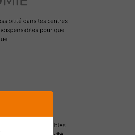
OMIE
essibilité dans les centres
 indispensables pour que
ue.
NNEL
es transports favorables
.
ses ainsi qu’à l'activité