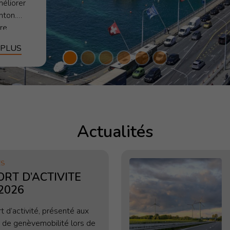
méliorer
nton.
tre
 de mener
 PLUS
ence de
 Cette […]
Actualités
ÉS
RT D’ACTIVITE
2026
t d’activité, présenté aux
de genèvemobilité lors de