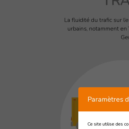
TRA
La fluidité du trafic sur 
urbains, notamment en V
Ge
Paramètres d
Ce site utilise des c