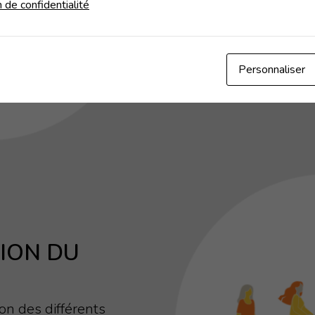
n de confidentialité
économique, afin d’offr
la population.
Personnaliser
ION DU
on des différents