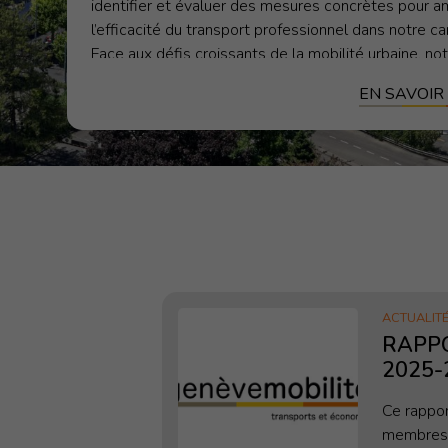
identifier et évaluer des mesures concrètes pour a
l’efficacité du transport professionnel dans notre ca
Face aux défis croissants de la mobilité urbaine, no
groupement a mandaté deux bureaux d’études afin
EN SAVOIR
une recherche approfondie et déterminer la pertin
mesures de priorisation du transport professionnel.
ACTUALIT
RAPPO
2025-
Ce rappor
membres 