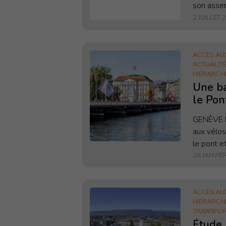
son asse
2026, a p
2 JUILLET 
compte-r
l’activité
ACCÈS AU
ACTUALIT
HIÉRARCH
Une ba
le Pon
vélo ?
GENÈVE D
aux vélos
le pont e
nœuds du 
28 JANVIE
TCS Genè
de...
ACCÈS AU
HIÉRARCH
TRANSPOR
Étude 