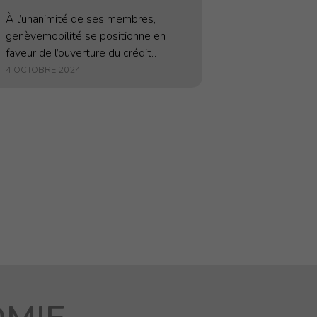
Blanc !
À l’unanimité de ses membres,
genèvemobilité se positionne en
faveur de l’ouverture du crédit
destiné à la réalisation de la
4 OCTOBRE 2024
passerelle piétonne du Mont-Blanc,
soumise à l’approbation des habitants
de...