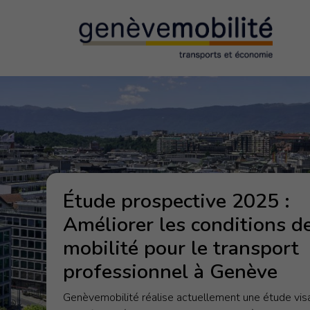
EXPERTISES
Transports professionnel
Hiérarchisation du réseau
Étude prospective 2025 :
Accès aux commerces et aux loisirs
Améliorer les conditions d
mobilité pour le transport
Gestion de l’espace public
professionnel à Genève
Genèvemobilité réalise actuellement une étude vis