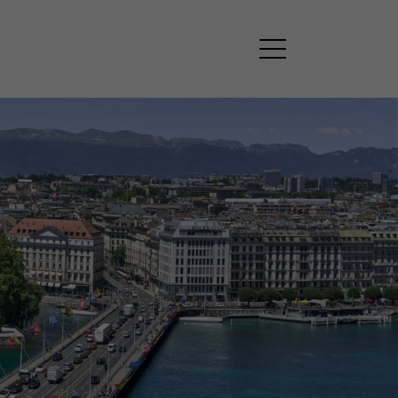
PROPOS
i sommes-nous?
tre mission
reau
sociations membres
ntact