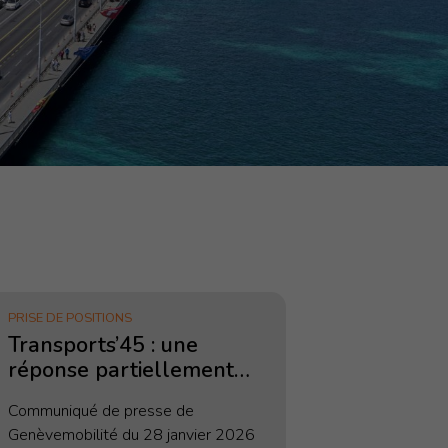
PRISE DE POSITIONS
Transports’45 : une
réponse partiellement
satisfaisante aux
Communiqué de presse de
demandes de l’économie
Genèvemobilité du 28 janvier 2026
en matière