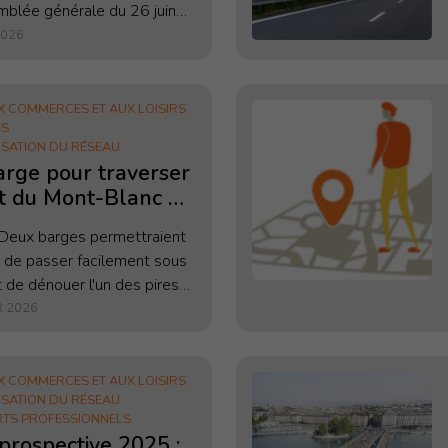
mblée générale du 26 juin
our objectif d’établir un
2026
endu non exhaustif de
 déployée, des dossiers...
X COMMERCES ET AUX LOISIRS
ÉS
ISATION DU RÉSEAU
rge pour traverser
t du Mont-Blanc à
eux barges permettraient
 de passer facilement sous
t de dénouer l'un des pires
trafic cycliste, selon le
R 2026
ve. Avez-vous déjà essayé
X COMMERCES ET AUX LOISIRS
ISATION DU RÉSEAU
TS PROFESSIONNELS
prospective 2025 :