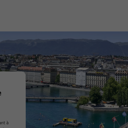
ACTIVITÉS
À 
Actualités
Qu
Prise de positions
No
Etudes et analyses
Bu
e
As
Co
ant à