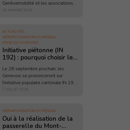
Genèvemobilité et les associations
d’infrastructures de
économiques genevoises accueillent
30 JANVIER 2026
transport
avec réserve les orientations prises
par le Conseil fédéral. La priorisation
de l’amélioration d’une...
ACTUALITÉS
HIÉRARCHISATION DU RÉSEAU
PRISE DE POSITIONS
Initiative piétonne (IN
192) : pourquoi choisir le
contre-projet ?
Le 28 septembre prochain, les
Genevois se prononceront sur
l'initiative populaire cantonale IN 192
"Initiative piétonne : pour un canton
7 JUILLET 2025
qui marche", portée par les Verts,
ainsi que sur le...
HIÉRARCHISATION DU RÉSEAU
Oui à la réalisation de la
passerelle du Mont-