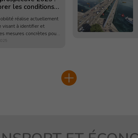
rer les conditions
ilité pour le
ilité réalise actuellement
ort professionnel à
 visant à identifier et
e
des mesures concrètes pour
l'efficacité du transport
2025
nnel dans notre canton.
défis croissants de la
rbaine,...